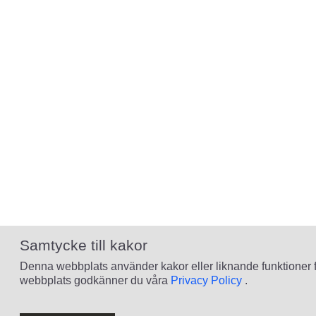
Samtycke till kakor
Denna webbplats använder kakor eller liknande funktioner f
webbplats godkänner du våra
Privacy Policy
.