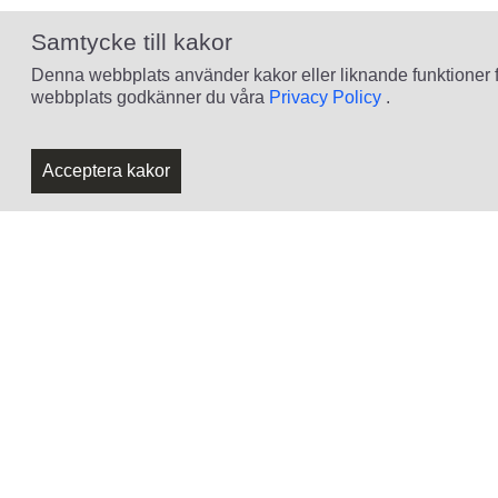
Samtycke till kakor
Denna webbplats använder kakor eller liknande funktioner f
webbplats godkänner du våra
Privacy Policy
.
Acceptera kakor