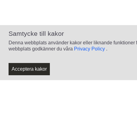
Specifikationer
Finish
Brass, Polished
Samtycke till kakor
Denna webbplats använder kakor eller liknande funktioner f
webbplats godkänner du våra
Privacy Policy
.
Acceptera kakor