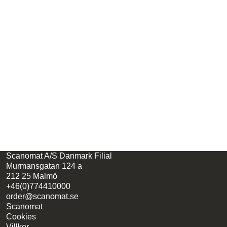
Scanomat A/S Danmark Filial
Murmansgatan 124 a
212 25 Malmö
+46(0)774410000
order@scanomat.se
Scanomat
Cookies
Villkor